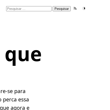
Pesquisar
Feed RSS
Tema
por:
 que
re-se para
o perca essa
ique agora e