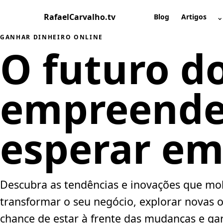
Pular
RafaelCarvalho.tv
⌄
para
Blog
Artigos
A
o
GANHAR DINHEIRO ONLINE
conteúdo
O futuro d
empreende
esperar em
Descubra as tendências e inovações que m
transformar o seu negócio, explorar novas 
chance de estar à frente das mudanças e ga