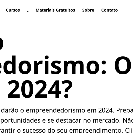
⌄
Cursos
Materiais Gratuitos
Sobre
Contato
brir submenu
Abrir submenu
o
dorismo: O
 2024?
oldarão o empreendedorismo em 2024. Prepa
oportunidades e se destacar no mercado. Nã
rantir o sucesso do seu empreendimento. Cl