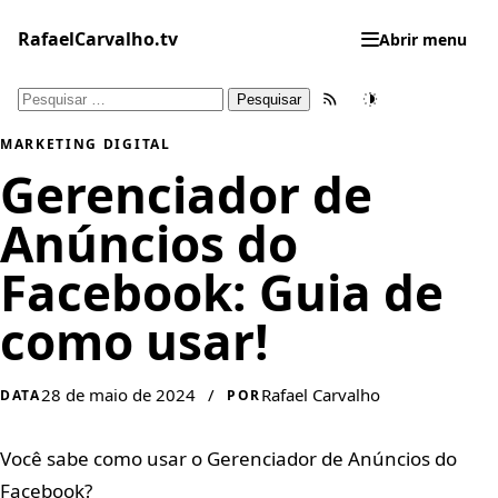
Pular
para
RafaelCarvalho.tv
Abrir menu
o
conteúdo
Pesquisar
Feed RSS
Tema
por:
MARKETING DIGITAL
Gerenciador de
Anúncios do
Facebook: Guia de
como usar!
28 de maio de 2024
/
Rafael Carvalho
DATA
POR
Você sabe como usar o Gerenciador de Anúncios do
Facebook?