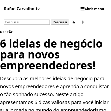
Pular
para
RafaelCarvalho.tv
Abrir menu
o
conteúdo
Pesquisar
Feed RSS
Tema
por:
GESTÃO
6 ideias de negócio
para novos
empreendedores!
Descubra as melhores ideias de negócio para
novos empreendedores e aprenda a conquistar
o tão sonhado sucesso. Neste artigo,
apresentamos 6 dicas valiosas para você iniciar
sua jornada no mundo do empreendedorismo.