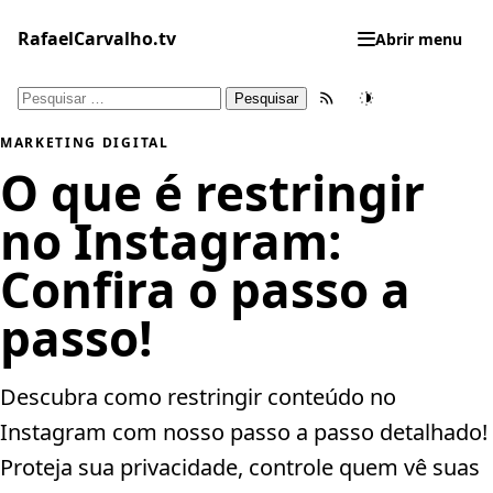
Pular
para
RafaelCarvalho.tv
Abrir menu
o
conteúdo
Pesquisar
Feed RSS
Tema
por:
MARKETING DIGITAL
O que é restringir
no Instagram:
Confira o passo a
passo!
Descubra como restringir conteúdo no
Instagram com nosso passo a passo detalhado!
Proteja sua privacidade, controle quem vê suas