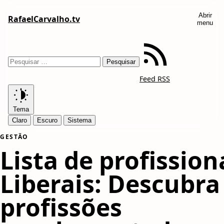
Abrir
RafaelCarvalho.tv
menu
Feed RSS
Tema
Claro
Escuro
Sistema
GESTÃO
Lista de profission
Liberais: Descubra
profissões