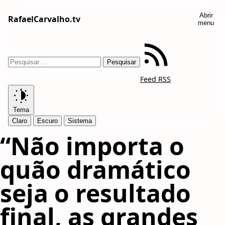
Abrir
RafaelCarvalho.tv
menu
Feed RSS
Tema
Claro
Escuro
Sistema
“Não importa o
quão dramático
seja o resultado
final, as grandes