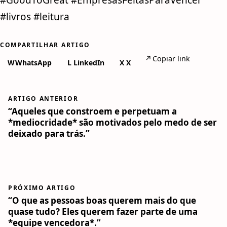
#GoodToGreat #EmpresasFeitasParaVencer
#livros #leitura
COMPARTILHAR ARTIGO
↗
Copiar link
W
WhatsApp
L
LinkedIn
X
X
ARTIGO ANTERIOR
“Aqueles que constroem e perpetuam a
*mediocridade* são motivados pelo medo de ser
deixado para trás.”
PRÓXIMO ARTIGO
“O que as pessoas boas querem mais do que
quase tudo? Eles querem fazer parte de uma
*equipe vencedora*.”