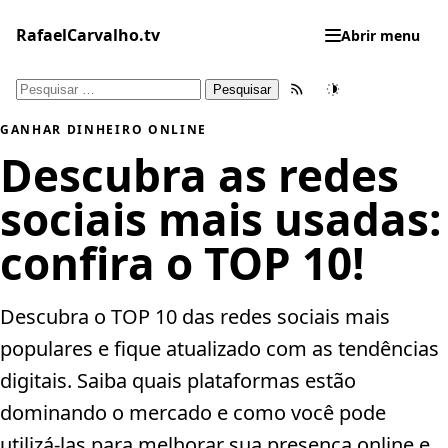
Pular
para
RafaelCarvalho.tv
Abrir menu
o
conteúdo
Pesquisar
Feed RSS
Tema
por:
GANHAR DINHEIRO ONLINE
Descubra as redes
sociais mais usadas:
confira o TOP 10!
Descubra o TOP 10 das redes sociais mais
populares e fique atualizado com as tendências
digitais. Saiba quais plataformas estão
dominando o mercado e como você pode
utilizá-las para melhorar sua presença online e