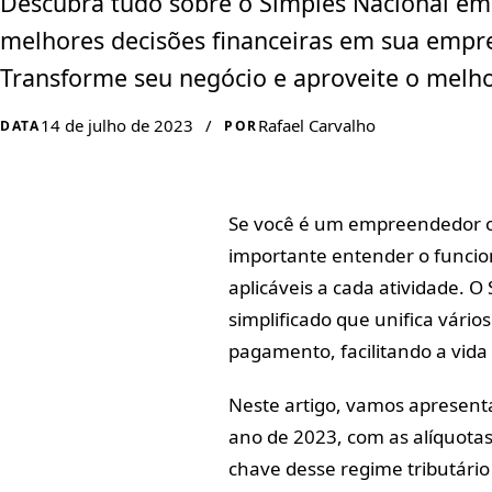
Descubra tudo sobre o Simples Nacional em 
melhores decisões financeiras em sua empres
Transforme seu negócio e aproveite o mel
14 de julho de 2023
/
Rafael Carvalho
DATA
POR
Se você é um empreendedor ou
importante entender o funcio
aplicáveis a cada atividade. O
simplificado que unifica vári
pagamento, facilitando a vid
Neste artigo, vamos apresenta
ano de 2023, com as alíquota
chave desse regime tributário 