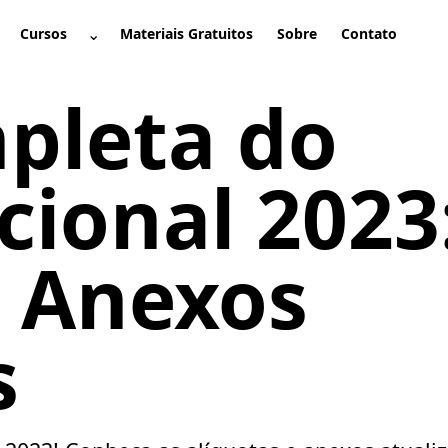
⌄
Cursos
Materiais Gratuitos
Sobre
Contato
brir submenu
Abrir submenu
pleta do
cional 2023
e Anexos
s