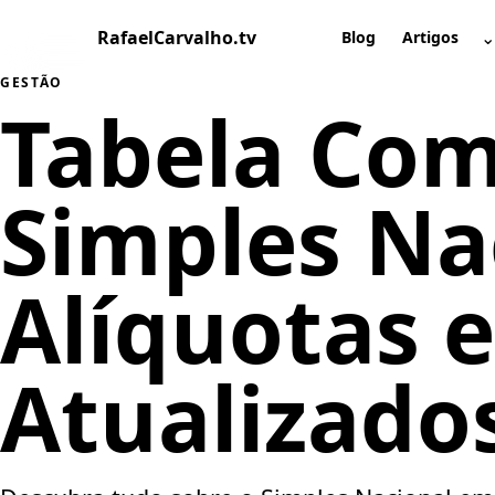
Pular
RafaelCarvalho.tv
⌄
para
Blog
Artigos
A
o
GESTÃO
conteúdo
Tabela Com
Simples Na
Alíquotas 
Atualizado