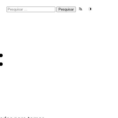
Pesquisar
Feed RSS
Tema
por:
: