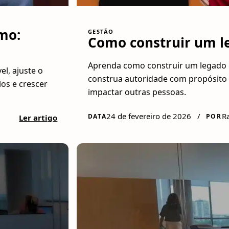
mo:
GESTÃO
Como construir um l
Aprenda como construir um legado e
l, ajuste o
construa autoridade com propósito 
los e crescer
impactar outras pessoas.
24 de fevereiro de 2026
/
R
DATA
POR
Ler artigo