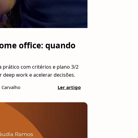
home office: quando
a prático com critérios e plano 3/2
r deep work e acelerar decisões.
l Carvalho
Ler artigo