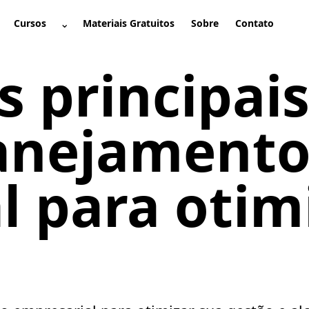
⌄
Cursos
Materiais Gratuitos
Sobre
Contato
brir submenu
Abrir submenu
s principai
lanejament
l para otim