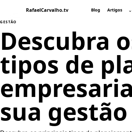
Pular
RafaelCarvalho.tv
⌄
para
Blog
Artigos
A
o
GESTÃO
conteúdo
Descubra o
tipos de p
empresaria
sua gestão