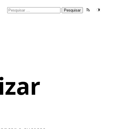
Pesquisar
Feed RSS
Tema
por:
s
o
izar