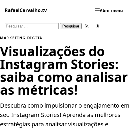
Pular
para
RafaelCarvalho.tv
Abrir menu
o
conteúdo
Pesquisar
Feed RSS
Tema
por:
MARKETING DIGITAL
Visualizações do
Instagram Stories:
saiba como analisar
as métricas!
Descubra como impulsionar o engajamento em
seu Instagram Stories! Aprenda as melhores
estratégias para analisar visualizações e