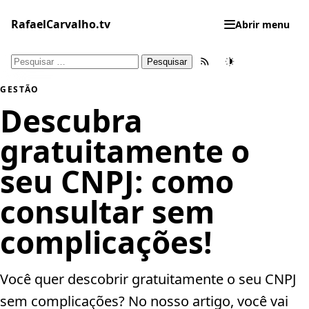
Pular
para
RafaelCarvalho.tv
Abrir menu
o
conteúdo
Pesquisar
Feed RSS
Tema
por:
GESTÃO
Descubra
gratuitamente o
seu CNPJ: como
consultar sem
complicações!
Você quer descobrir gratuitamente o seu CNPJ
sem complicações? No nosso artigo, você vai