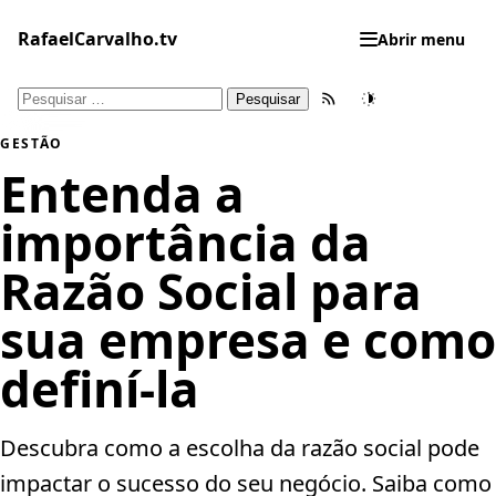
Pular
para
RafaelCarvalho.tv
Abrir menu
o
conteúdo
Pesquisar
Feed RSS
Tema
por:
GESTÃO
Entenda a
importância da
Razão Social para
sua empresa e como
definí-la
Descubra como a escolha da razão social pode
impactar o sucesso do seu negócio. Saiba como