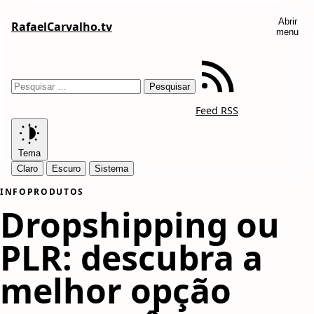
Abrir
RafaelCarvalho.tv
menu
Feed RSS
Tema
Claro
Escuro
Sistema
INFOPRODUTOS
Dropshipping ou
PLR: descubra a
melhor opção