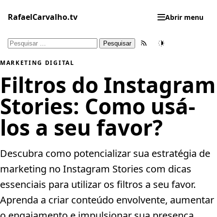
Pular
para
RafaelCarvalho.tv
Abrir menu
o
conteúdo
Pesquisar
Feed RSS
Tema
por:
MARKETING DIGITAL
Filtros do Instagram
Stories: Como usá-
los a seu favor?
Descubra como potencializar sua estratégia de
marketing no Instagram Stories com dicas
essenciais para utilizar os filtros a seu favor.
Aprenda a criar conteúdo envolvente, aumentar
o engajamento e impulsionar sua presença