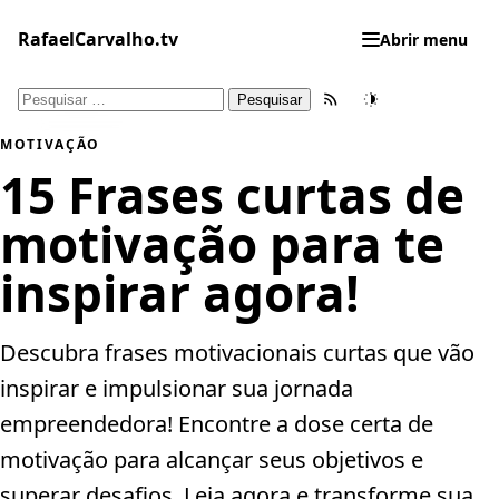
Pular
para
RafaelCarvalho.tv
Abrir menu
o
conteúdo
Pesquisar
Feed RSS
Tema
por:
MOTIVAÇÃO
15 Frases curtas de
motivação para te
inspirar agora!
Descubra frases motivacionais curtas que vão
inspirar e impulsionar sua jornada
empreendedora! Encontre a dose certa de
motivação para alcançar seus objetivos e
superar desafios. Leia agora e transforme sua