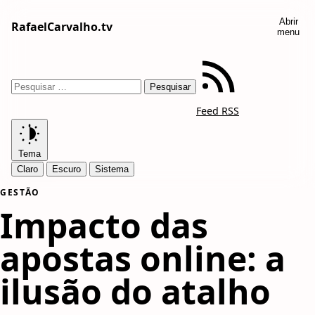
Abrir
RafaelCarvalho.tv
menu
Feed RSS
Tema
Claro
Escuro
Sistema
GESTÃO
Impacto das
apostas online: a
ilusão do atalho