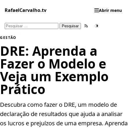
Pular
para
RafaelCarvalho.tv
Abrir menu
o
conteúdo
Pesquisar
Feed RSS
Tema
por:
GESTÃO
DRE: Aprenda a
Fazer o Modelo e
Veja um Exemplo
Prático
Descubra como fazer o DRE, um modelo de
declaração de resultados que ajuda a analisar
os lucros e prejuízos de uma empresa. Aprenda