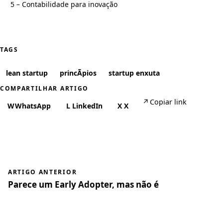
5 – Contabilidade para inovação
TAGS
lean startup
princÃ­pios
startup enxuta
COMPARTILHAR ARTIGO
↗
Copiar link
W
WhatsApp
L
LinkedIn
X
X
ARTIGO ANTERIOR
Parece um Early Adopter, mas não é