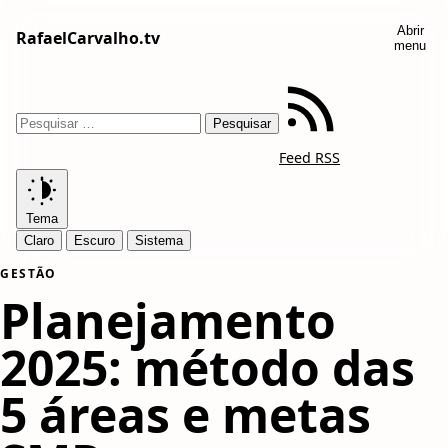
Abrir
RafaelCarvalho.tv
menu
Feed RSS
Tema
Claro
Escuro
Sistema
GESTÃO
Planejamento
2025: método das
5 áreas e metas