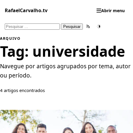
Pular
para
RafaelCarvalho.tv
Abrir menu
o
conteúdo
Pesquisar
Feed RSS
Tema
por:
ARQUIVO
Tag:
universidade
Navegue por artigos agrupados por tema, autor
ou período.
4 artigos encontrados