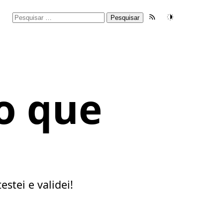
Pesquisar
Feed RSS
Tema
por:
o que
tei e validei!