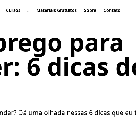
⌄
Cursos
Materiais Gratuitos
Sobre
Contato
brir submenu
Abrir submenu
prego para
: 6 dicas d
r? Dá uma olhada nessas 6 dicas que eu tes