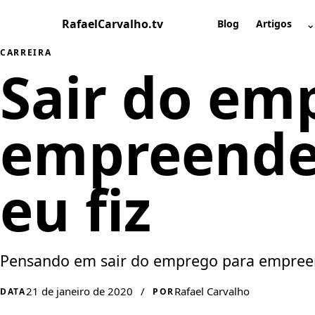
Pular
RafaelCarvalho.tv
⌄
para
Blog
Artigos
A
o
CARREIRA
conteúdo
Sair do em
empreender
eu fiz
Pensando em sair do emprego para empreende
21 de janeiro de 2020
/
Rafael Carvalho
DATA
POR