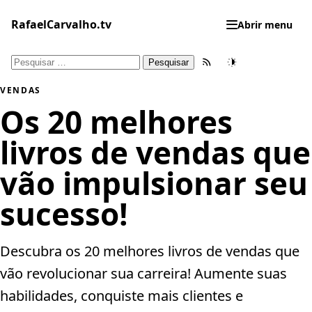
Pular
para
RafaelCarvalho.tv
Abrir menu
o
conteúdo
Pesquisar
Feed RSS
Tema
por:
VENDAS
Os 20 melhores
livros de vendas que
vão impulsionar seu
sucesso!
Descubra os 20 melhores livros de vendas que
vão revolucionar sua carreira! Aumente suas
habilidades, conquiste mais clientes e