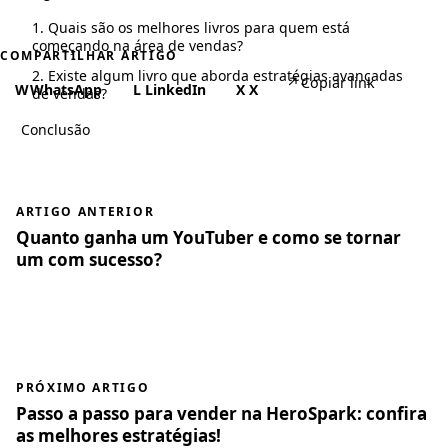
1. Quais são os melhores livros para quem está
começando na área de vendas?
COMPARTILHAR ARTIGO
2. Existe algum livro que aborda estratégias avançadas
↗
Copiar link
W
WhatsApp
L
LinkedIn
X
X
de vendas?
Conclusão
ARTIGO ANTERIOR
Quanto ganha um YouTuber e como se tornar
um com sucesso?
PRÓXIMO ARTIGO
Passo a passo para vender na HeroSpark: confira
as melhores estratégias!