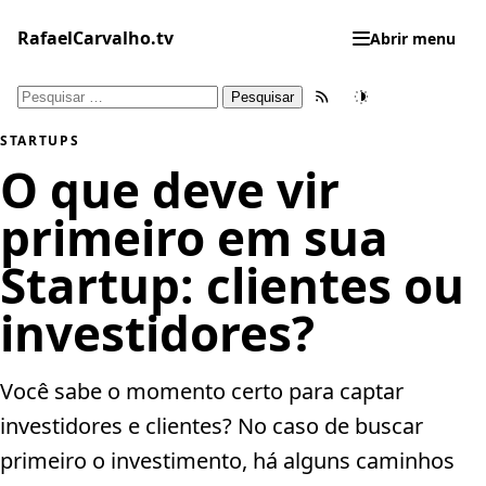
Pular
para
RafaelCarvalho.tv
Abrir menu
o
conteúdo
Pesquisar
Feed RSS
Tema
por:
STARTUPS
O que deve vir
primeiro em sua
Startup: clientes ou
investidores?
Você sabe o momento certo para captar
investidores e clientes? No caso de buscar
primeiro o investimento, há alguns caminhos