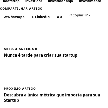
bootstrap
investidor
investidor anjo
Investimento
COMPARTILHAR ARTIGO
↗
Copiar link
W
WhatsApp
L
LinkedIn
X
X
ARTIGO ANTERIOR
Nunca é tarde para criar sua startup
PRÓXIMO ARTIGO
Descubra a única métrica que importa para sua
Startup