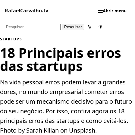
Pular
para
RafaelCarvalho.tv
Abrir menu
o
conteúdo
Pesquisar
Feed RSS
Tema
por:
STARTUPS
18 Principais erros
das startups
Na vida pessoal erros podem levar a grandes
dores, no mundo empresarial cometer erros
pode ser um mecanismo decisivo para o futuro
do seu negócio. Por isso, confira agora os 18
principais erros das startups e como evitá-los.
Photo by Sarah Kilian on Unsplash.