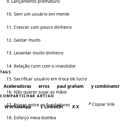
9. Lançamento prematuro
10. Sem um usuário em mente
11. Crescer com pouco dinheiro
12. Gastar muito
13. Levantar muito dinheiro
14. Relação ruim com o investidor
TAGS
15. Sacrificar usuário em troca de lucro
Aceleradoras
erros
paul graham
y combinator
16. Não querer sujar as mãos
COMPARTILHAR ARTIGO
↗
Copiar link
17. Brigas entre os fundadores
W
WhatsApp
L
LinkedIn
X
X
18. Esforço meia-bomba