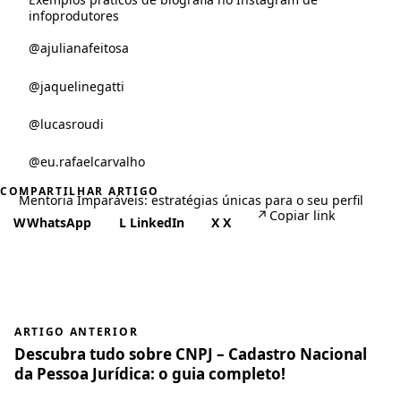
infoprodutores
@ajulianafeitosa
@jaquelinegatti
@lucasroudi
@eu.rafaelcarvalho
COMPARTILHAR ARTIGO
Mentoria Imparáveis: estratégias únicas para o seu perfil
↗
Copiar link
W
WhatsApp
L
LinkedIn
X
X
ARTIGO ANTERIOR
Descubra tudo sobre CNPJ – Cadastro Nacional
da Pessoa Jurídica: o guia completo!