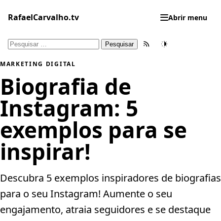
Pular
para
RafaelCarvalho.tv
Abrir menu
o
conteúdo
Pesquisar
Feed RSS
Tema
por:
MARKETING DIGITAL
Biografia de
Instagram: 5
exemplos para se
inspirar!
Descubra 5 exemplos inspiradores de biografias
para o seu Instagram! Aumente o seu
engajamento, atraia seguidores e se destaque