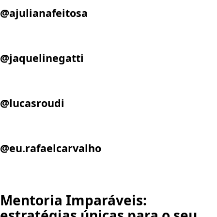
@ajulianafeitosa
@jaquelinegatti
@lucasroudi
@eu.rafaelcarvalho
Mentoria Imparáveis:
estratégias únicas para o seu