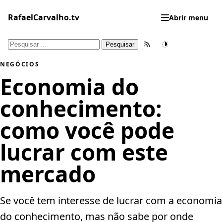
Pular
para
RafaelCarvalho.tv
Abrir menu
o
conteúdo
Pesquisar
Feed RSS
Tema
por:
NEGÓCIOS
Economia do
conhecimento:
como você pode
lucrar com este
mercado
Se você tem interesse de lucrar com a economia
do conhecimento, mas não sabe por onde