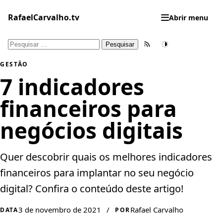
Pular
para
RafaelCarvalho.tv
Abrir menu
o
conteúdo
Pesquisar
Feed RSS
Tema
por:
GESTÃO
7 indicadores
financeiros para
negócios digitais
Quer descobrir quais os melhores indicadores
financeiros para implantar no seu negócio
digital? Confira o conteúdo deste artigo!
3 de novembro de 2021
/
Rafael Carvalho
DATA
POR