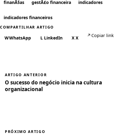
finanÃ§as
gestÃ£o financeira
indicadores
indicadores financeiros
COMPARTILHAR ARTIGO
↗
Copiar link
W
WhatsApp
L
LinkedIn
X
X
ARTIGO ANTERIOR
O sucesso do negócio inicia na cultura
organizacional
PRÓXIMO ARTIGO