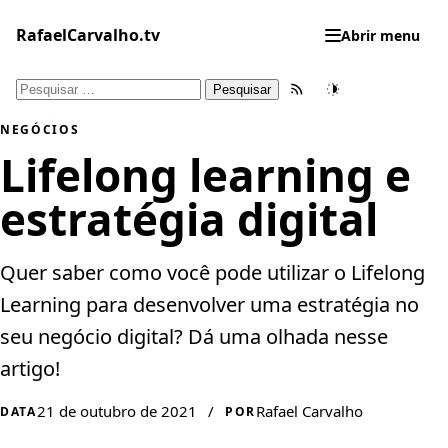
Pular
para
RafaelCarvalho.tv
Abrir menu
o
conteúdo
Pesquisar
Feed RSS
Tema
por:
NEGÓCIOS
Lifelong learning e
estratégia digital
Quer saber como você pode utilizar o Lifelong
Learning para desenvolver uma estratégia no
seu negócio digital? Dá uma olhada nesse
artigo!
21 de outubro de 2021
/
Rafael Carvalho
DATA
POR