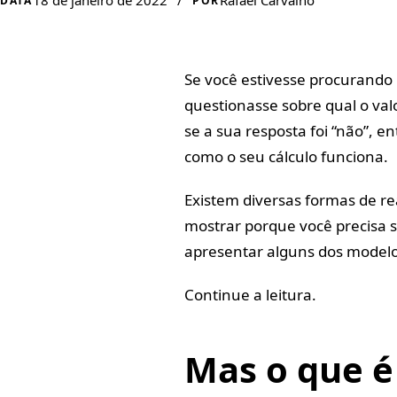
18 de janeiro de 2022
/
Rafael Carvalho
DATA
POR
Se você estivesse procurando 
questionasse sobre qual o va
se a sua resposta foi “não”, e
como o seu cálculo funciona.
Existem diversas formas de rea
mostrar porque você precisa sa
apresentar alguns dos modelos 
Continue a leitura.
Mas o que é