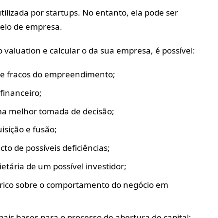
ilizada por startups. No entanto, ela pode ser
lo de empresa.
 o valuation e calcular o da sua empresa, é possível:
es e fracos do empreendimento;
financeiro;
a melhor tomada de decisão;
sição e fusão;
to de possíveis deficiências;
ietária de um possível investidor;
órico sobre o comportamento do negócio em
ais bases para o processo de abertura de capital;