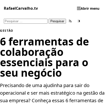
Pular
para
RafaelCarvalho.tv
Abrir menu
o
conteúdo
Pesquisar
Feed RSS
Tema
por:
GESTÃO
6 ferramentas de
colaboração
essenciais para o
seu negócio
Precisando de uma ajudinha para sair do
operacional e ser mais estratégico na gestão da
sua empresa? Conheça essas 6 ferramentas de