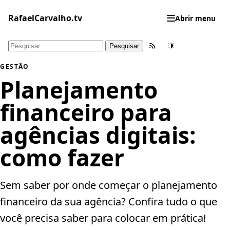
Pular
para
RafaelCarvalho.tv
Abrir menu
o
conteúdo
Pesquisar
Feed RSS
Tema
por:
GESTÃO
Planejamento
financeiro para
agências digitais:
como fazer
Sem saber por onde começar o planejamento
financeiro da sua agência? Confira tudo o que
você precisa saber para colocar em prática!